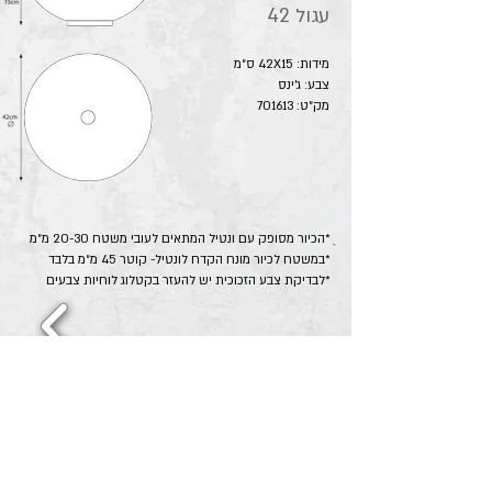
עגול 42
מידות: 42X15 ס״מ
צבע: ג'ינס
מק״ט: 701613
ֻ*הכיור מסופק עם ונטיל המתאים לעובי משטח 20-30 מ״מ
*במשטח לכיור מונח הקדח לונטיל- קוטר 45 מ״מ בלבד
*לבדיקת צבע הזכוכית יש להעזר בקטלוג לוחיות צבעים