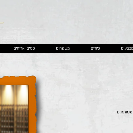
בצעים
כיורים
משטחים
פסים ואריחים
 מסותתים