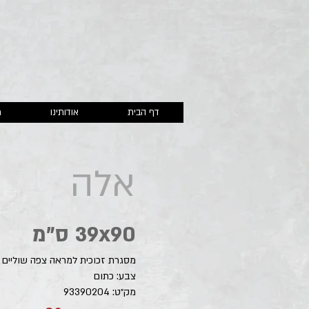
דף הבית
אודותינו
מ
אלה
39x90 ס"מ
מסגרת זכוכית למראה צפה שוליים
צבע: כתום
מק״ט:
93390204